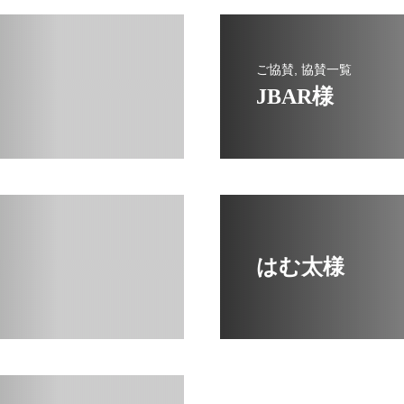
ご協賛, 協賛一覧
JBAR様
はむ太様