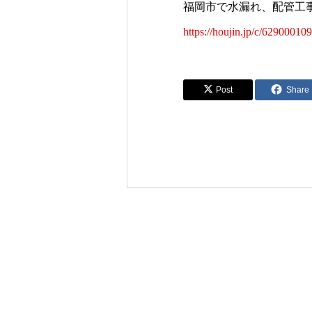
福岡市で水漏れ、配管工
https://houjin.jp/c/62900010
Post
Share