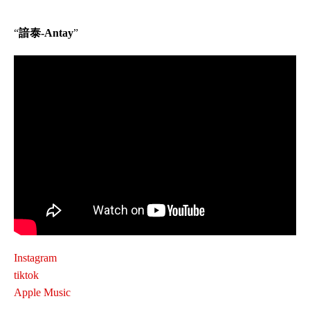
“
諳泰-Antay
”
Instagram
tiktok
Apple Music