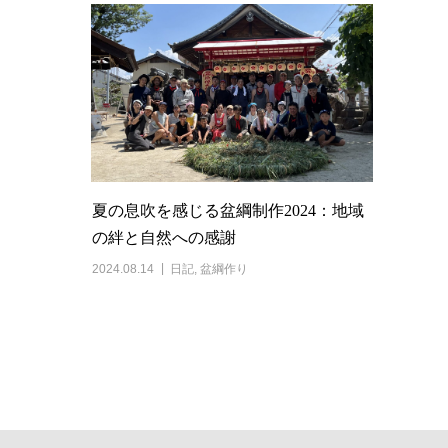
夏の息吹を感じる盆綱制作2024：地域
の絆と自然への感謝
2024.08.14
日記
,
盆綱作り